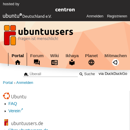
hosted by
Anmelden
Registrieren
Portal
Forum
Wiki
Ikhaya
Planet
Mitmachen
via DuckDuckGo
Portal
Anmelden
Ubuntu
FAQ
Verein
ubuntuusers.de