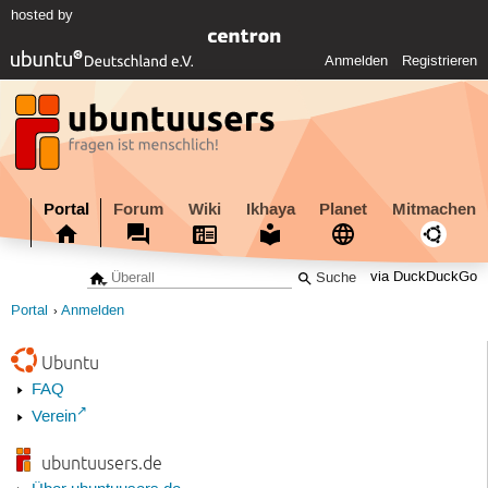
hosted by
Anmelden
Registrieren
Portal
Forum
Wiki
Ikhaya
Planet
Mitmachen
via DuckDuckGo
Portal
Anmelden
Ubuntu
FAQ
Verein
ubuntuusers.de