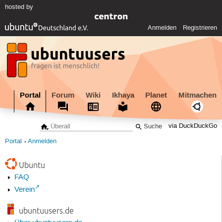
hosted by
Anmelden
Registrieren
Portal
Forum
Wiki
Ikhaya
Planet
Mitmachen
via DuckDuckGo
Portal
Anmelden
Ubuntu
FAQ
Verein
ubuntuusers.de