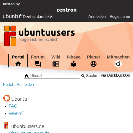
hosted by
Anmelden
Registrieren
Portal
Forum
Wiki
Ikhaya
Planet
Mitmachen
via DuckDuckGo
Portal
Anmelden
Ubuntu
FAQ
Verein
ubuntuusers.de