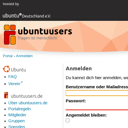
hosted by
Portal
Anmelden
Anmelden
Ubuntu
FAQ
Du kannst dich hier anmelden, w
Verein
Benutzername oder Mailadress
ubuntuusers.de
Passwort:
Über ubuntuusers.de
Portalregeln
Angemeldet bleiben:
Mitglieder
Gruppen
Spenden