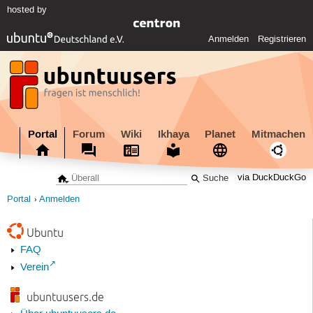
hosted by
Anmelden
Registrieren
Portal
Forum
Wiki
Ikhaya
Planet
Mitmachen
via DuckDuckGo
Portal
Anmelden
Ubuntu
FAQ
Verein
ubuntuusers.de