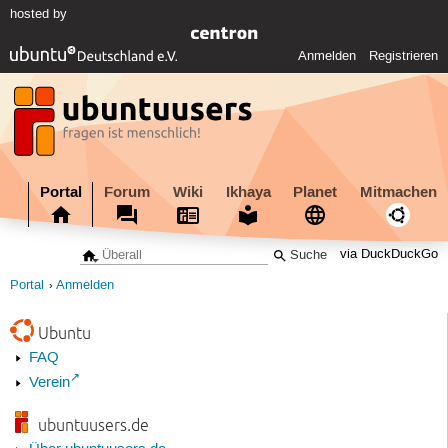
hosted by
Anmelden
Registrieren
Portal
Forum
Wiki
Ikhaya
Planet
Mitmachen
via DuckDuckGo
Portal
Anmelden
Ubuntu
FAQ
Verein
ubuntuusers.de