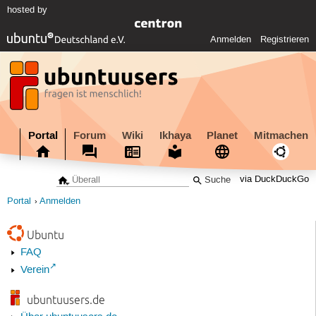
hosted by
Anmelden
Registrieren
Portal
Forum
Wiki
Ikhaya
Planet
Mitmachen
via DuckDuckGo
Portal
Anmelden
Ubuntu
FAQ
Verein
ubuntuusers.de