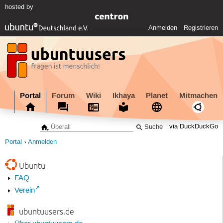
hosted by
Anmelden
Registrieren
Portal
Forum
Wiki
Ikhaya
Planet
Mitmachen
via DuckDuckGo
Portal
Anmelden
Ubuntu
FAQ
Verein
ubuntuusers.de