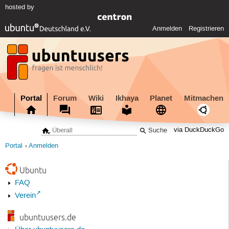
hosted by
Anmelden
Registrieren
Portal
Forum
Wiki
Ikhaya
Planet
Mitmachen
via DuckDuckGo
Portal
Anmelden
Ubuntu
FAQ
Verein
ubuntuusers.de