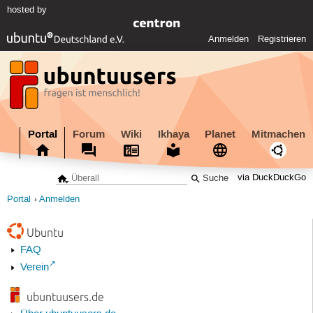
hosted by
Anmelden
Registrieren
Portal
Forum
Wiki
Ikhaya
Planet
Mitmachen
via DuckDuckGo
Portal
Anmelden
Ubuntu
FAQ
Verein
ubuntuusers.de