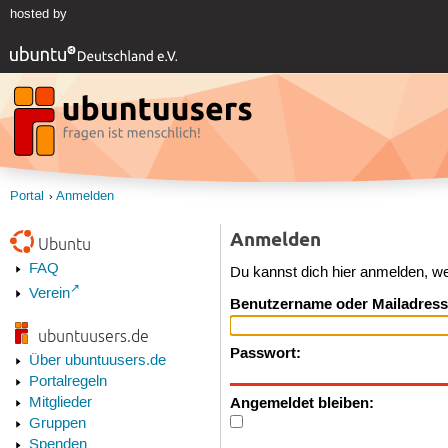
hosted by
Portal
Anmelden
Anmelden
Ubuntu
FAQ
Du kannst dich hier anmelden, w
Verein
Benutzername oder Mailadress
ubuntuusers.de
Passwort:
Über ubuntuusers.de
Portalregeln
Angemeldet bleiben:
Mitglieder
Gruppen
Spenden