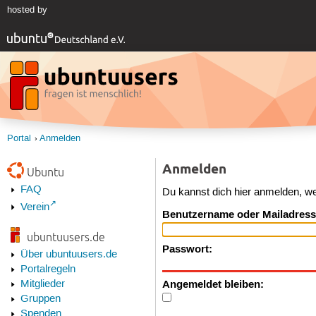
hosted by
Portal
Anmelden
Anmelden
Ubuntu
FAQ
Du kannst dich hier anmelden, w
Verein
Benutzername oder Mailadress
ubuntuusers.de
Passwort:
Über ubuntuusers.de
Portalregeln
Angemeldet bleiben:
Mitglieder
Gruppen
Spenden