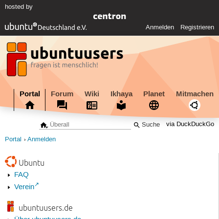
hosted by
Anmelden
Registrieren
Portal
Forum
Wiki
Ikhaya
Planet
Mitmachen
via DuckDuckGo
Portal
Anmelden
Ubuntu
FAQ
Verein
ubuntuusers.de