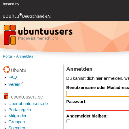
hosted by
Portal
Anmelden
Anmelden
Ubuntu
FAQ
Du kannst dich hier anmelden, w
Verein
Benutzername oder Mailadress
ubuntuusers.de
Passwort:
Über ubuntuusers.de
Portalregeln
Angemeldet bleiben:
Mitglieder
Gruppen
Spenden