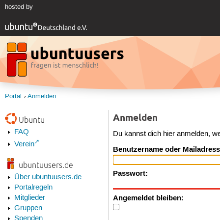
hosted by
Portal
Anmelden
Anmelden
Ubuntu
FAQ
Du kannst dich hier anmelden, w
Verein
Benutzername oder Mailadress
ubuntuusers.de
Passwort:
Über ubuntuusers.de
Portalregeln
Angemeldet bleiben:
Mitglieder
Gruppen
Spenden