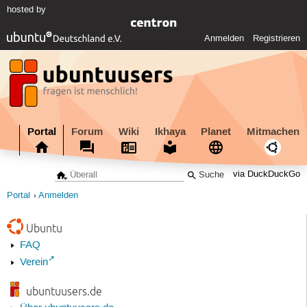
hosted by
Anmelden
Registrieren
Portal
Forum
Wiki
Ikhaya
Planet
Mitmachen
via DuckDuckGo
Portal
Anmelden
Ubuntu
FAQ
Verein
ubuntuusers.de