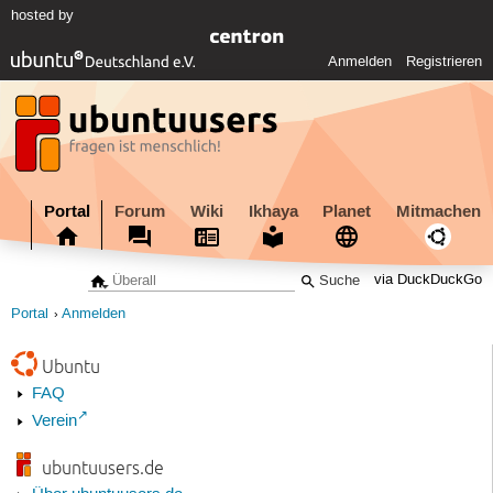
hosted by
Anmelden
Registrieren
Portal
Forum
Wiki
Ikhaya
Planet
Mitmachen
via DuckDuckGo
Portal
Anmelden
Ubuntu
FAQ
Verein
ubuntuusers.de