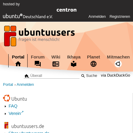
hosted by
Anmelden
Registrieren
Portal
Forum
Wiki
Ikhaya
Planet
Mitmachen
via DuckDuckGo
Portal
Anmelden
Ubuntu
FAQ
Verein
ubuntuusers.de