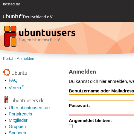
hosted by
Portal
Anmelden
Anmelden
Ubuntu
FAQ
Du kannst dich hier anmelden, w
Verein
Benutzername oder Mailadress
ubuntuusers.de
Passwort:
Über ubuntuusers.de
Portalregeln
Angemeldet bleiben:
Mitglieder
Gruppen
Spenden