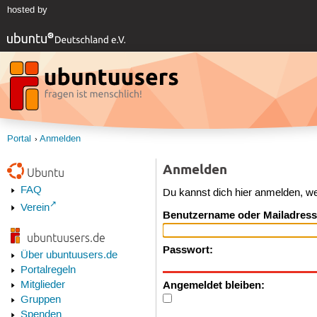
hosted by
Portal
Anmelden
Anmelden
Ubuntu
FAQ
Du kannst dich hier anmelden, w
Verein
Benutzername oder Mailadress
ubuntuusers.de
Passwort:
Über ubuntuusers.de
Portalregeln
Angemeldet bleiben:
Mitglieder
Gruppen
Spenden