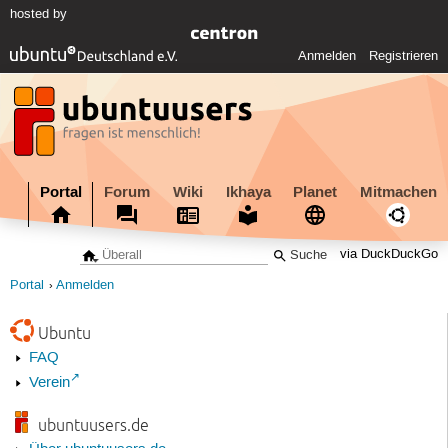
hosted by
Anmelden
Registrieren
Portal
Forum
Wiki
Ikhaya
Planet
Mitmachen
via DuckDuckGo
Portal
Anmelden
Ubuntu
FAQ
Verein
ubuntuusers.de