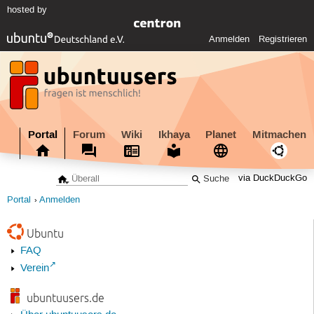
hosted by
Anmelden
Registrieren
Portal
Forum
Wiki
Ikhaya
Planet
Mitmachen
via DuckDuckGo
Portal
Anmelden
Ubuntu
FAQ
Verein
ubuntuusers.de