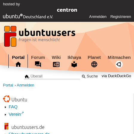
hosted by
Anmelden
Registrieren
Portal
Forum
Wiki
Ikhaya
Planet
Mitmachen
via DuckDuckGo
Portal
Anmelden
Ubuntu
FAQ
Verein
ubuntuusers.de