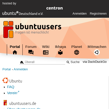
hosted by
Anmelden
Registrieren
Portal
Forum
Wiki
Ikhaya
Planet
Mitmachen
via DuckDuckGo
Portal
Anmelden
Ubuntu
FAQ
Verein
ubuntuusers.de