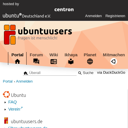
hosted by
Anmelden
Registrieren
Portal
Forum
Wiki
Ikhaya
Planet
Mitmachen
via DuckDuckGo
Portal
Anmelden
Ubuntu
FAQ
Verein
ubuntuusers.de