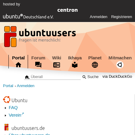
hosted by
Anmelden
Registrieren
Portal
Forum
Wiki
Ikhaya
Planet
Mitmachen
via DuckDuckGo
Portal
Anmelden
Ubuntu
FAQ
Verein
ubuntuusers.de