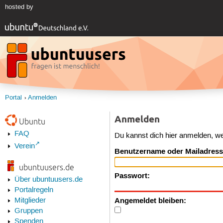
hosted by
Portal
Anmelden
Anmelden
Ubuntu
FAQ
Du kannst dich hier anmelden, w
Verein
Benutzername oder Mailadress
ubuntuusers.de
Passwort:
Über ubuntuusers.de
Portalregeln
Angemeldet bleiben:
Mitglieder
Gruppen
Spenden