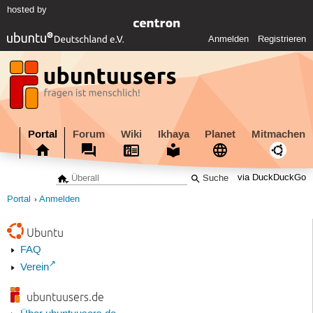
hosted by
Anmelden
Registrieren
Portal
Forum
Wiki
Ikhaya
Planet
Mitmachen
via DuckDuckGo
Portal
Anmelden
Ubuntu
FAQ
Verein
ubuntuusers.de