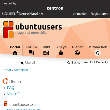
hosted by
Anmelden
Registrieren
Portal
Forum
Wiki
Ikhaya
Planet
Mitmachen
via DuckDuckGo
Portal
Anmelden
Ubuntu
FAQ
Verein
ubuntuusers.de