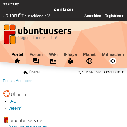
hosted by
Anmelden
Registrieren
Portal
Forum
Wiki
Ikhaya
Planet
Mitmachen
via DuckDuckGo
Portal
Anmelden
Ubuntu
FAQ
Verein
ubuntuusers.de