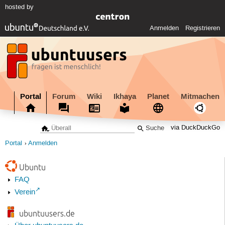
hosted by
Anmelden
Registrieren
Portal
Forum
Wiki
Ikhaya
Planet
Mitmachen
via DuckDuckGo
Portal
Anmelden
Ubuntu
FAQ
Verein
ubuntuusers.de