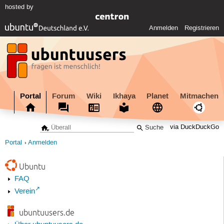
hosted by
Anmelden
Registrieren
Portal
Forum
Wiki
Ikhaya
Planet
Mitmachen
via DuckDuckGo
Portal
Anmelden
Ubuntu
FAQ
Verein
ubuntuusers.de