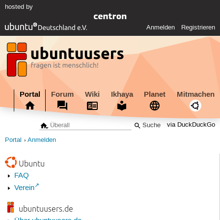
hosted by
Anmelden
Registrieren
Portal
Forum
Wiki
Ikhaya
Planet
Mitmachen
via DuckDuckGo
Portal
Anmelden
Ubuntu
FAQ
Verein
ubuntuusers.de