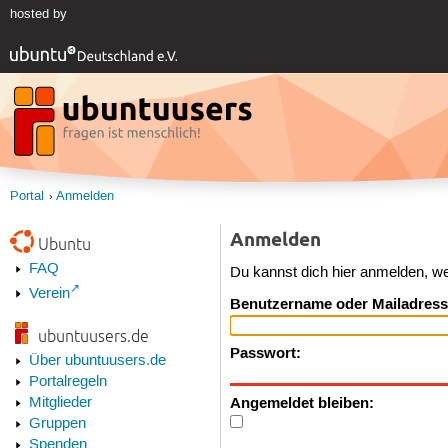
hosted by
Portal
Anmelden
Anmelden
Ubuntu
FAQ
Du kannst dich hier anmelden, w
Verein
Benutzername oder Mailadress
ubuntuusers.de
Passwort:
Über ubuntuusers.de
Portalregeln
Angemeldet bleiben:
Mitglieder
Gruppen
Spenden