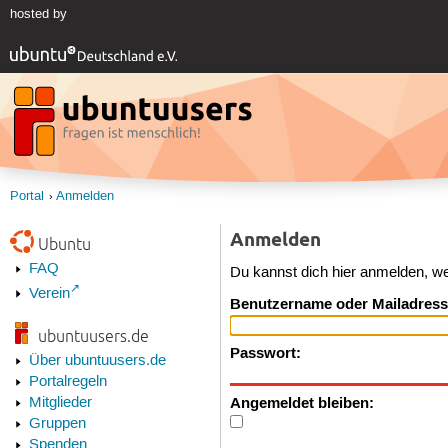
hosted by
Portal
Anmelden
Anmelden
Ubuntu
FAQ
Du kannst dich hier anmelden, w
Verein
Benutzername oder Mailadress
ubuntuusers.de
Passwort:
Über ubuntuusers.de
Portalregeln
Angemeldet bleiben:
Mitglieder
Gruppen
Spenden