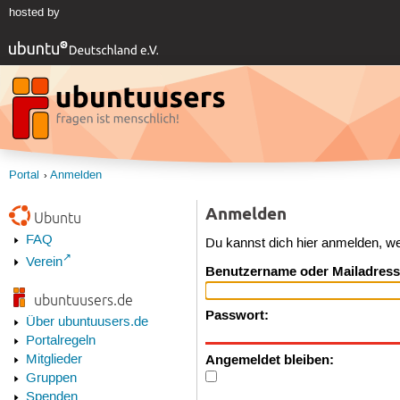
hosted by
Portal
Anmelden
Anmelden
Ubuntu
FAQ
Du kannst dich hier anmelden, w
Verein
Benutzername oder Mailadress
ubuntuusers.de
Passwort:
Über ubuntuusers.de
Portalregeln
Angemeldet bleiben:
Mitglieder
Gruppen
Spenden