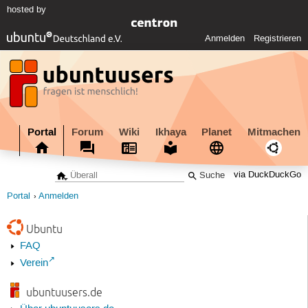
hosted by
Anmelden
Registrieren
Portal
Forum
Wiki
Ikhaya
Planet
Mitmachen
via DuckDuckGo
Portal
Anmelden
Ubuntu
FAQ
Verein
ubuntuusers.de