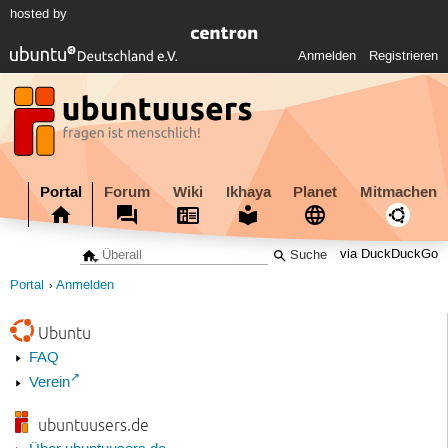
hosted by
Anmelden
Registrieren
Portal
Forum
Wiki
Ikhaya
Planet
Mitmachen
via DuckDuckGo
Portal
Anmelden
Ubuntu
FAQ
Verein
ubuntuusers.de