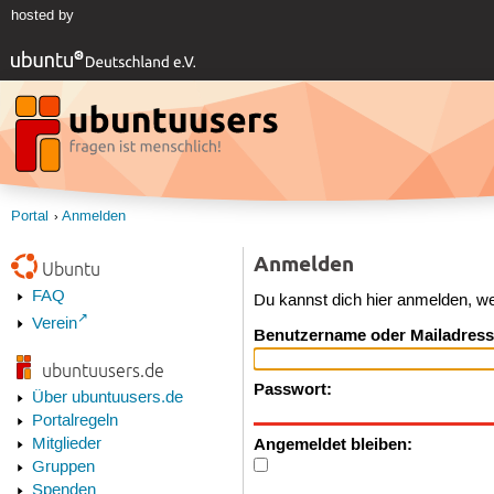
hosted by
Portal
Anmelden
Anmelden
Ubuntu
FAQ
Du kannst dich hier anmelden, w
Verein
Benutzername oder Mailadress
ubuntuusers.de
Passwort:
Über ubuntuusers.de
Portalregeln
Angemeldet bleiben:
Mitglieder
Gruppen
Spenden