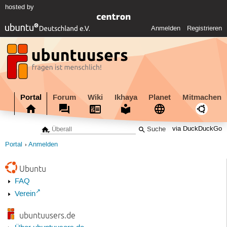
hosted by
Anmelden
Registrieren
Portal
Forum
Wiki
Ikhaya
Planet
Mitmachen
via DuckDuckGo
Portal
Anmelden
Ubuntu
FAQ
Verein
ubuntuusers.de