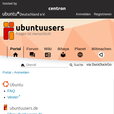
hosted by
Anmelden
Registrieren
Portal
Forum
Wiki
Ikhaya
Planet
Mitmachen
via DuckDuckGo
Portal
Anmelden
Ubuntu
FAQ
Verein
ubuntuusers.de