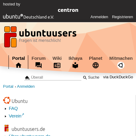
hosted by
Anmelden
Registrieren
Portal
Forum
Wiki
Ikhaya
Planet
Mitmachen
via DuckDuckGo
Portal
Anmelden
Ubuntu
FAQ
Verein
ubuntuusers.de