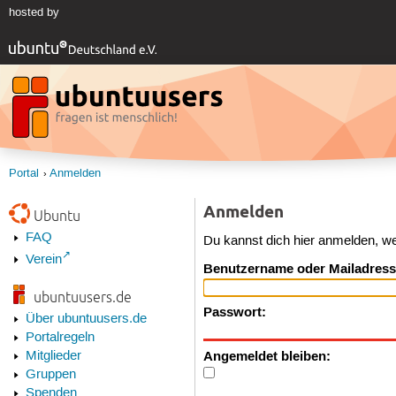
hosted by
Portal
Anmelden
Anmelden
Ubuntu
FAQ
Du kannst dich hier anmelden, w
Verein
Benutzername oder Mailadress
ubuntuusers.de
Passwort:
Über ubuntuusers.de
Portalregeln
Angemeldet bleiben:
Mitglieder
Gruppen
Spenden