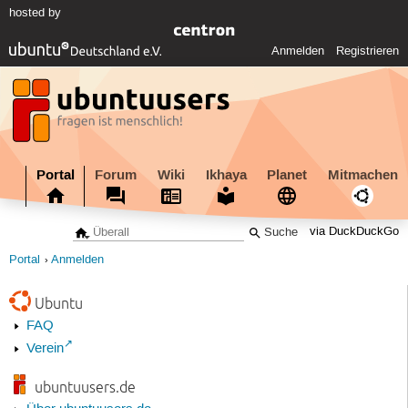
hosted by
Anmelden
Registrieren
Portal
Forum
Wiki
Ikhaya
Planet
Mitmachen
via DuckDuckGo
Portal
Anmelden
Ubuntu
FAQ
Verein
ubuntuusers.de