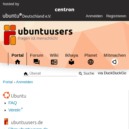
hosted by
Anmelden
Registrieren
Portal
Forum
Wiki
Ikhaya
Planet
Mitmachen
via DuckDuckGo
Portal
Anmelden
Ubuntu
FAQ
Verein
ubuntuusers.de