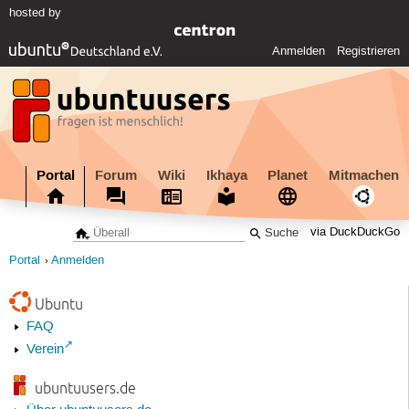
hosted by
Anmelden
Registrieren
Portal
Forum
Wiki
Ikhaya
Planet
Mitmachen
via DuckDuckGo
Portal
Anmelden
Ubuntu
FAQ
Verein
ubuntuusers.de