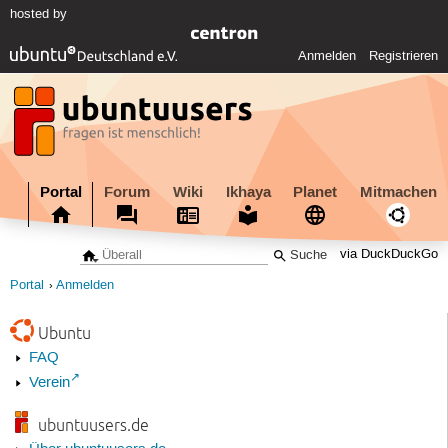
hosted by
Anmelden
Registrieren
Portal
Forum
Wiki
Ikhaya
Planet
Mitmachen
via DuckDuckGo
Portal
Anmelden
Ubuntu
FAQ
Verein
ubuntuusers.de