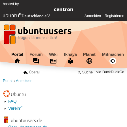
hosted by
Anmelden
Registrieren
Portal
Forum
Wiki
Ikhaya
Planet
Mitmachen
via DuckDuckGo
Portal
Anmelden
Ubuntu
FAQ
Verein
ubuntuusers.de