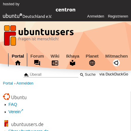
hosted by
Anmelden
Registrieren
Portal
Forum
Wiki
Ikhaya
Planet
Mitmachen
via DuckDuckGo
Portal
Anmelden
Ubuntu
FAQ
Verein
ubuntuusers.de